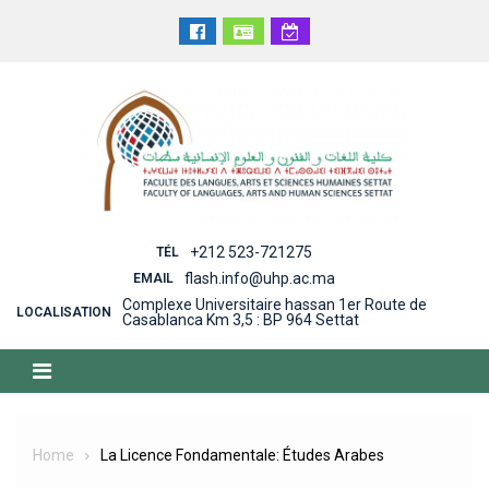
Skip
to
content
+212 523-721275
TÉL
flash.info@uhp.ac.ma
EMAIL
Complexe Universitaire hassan 1er Route de
LOCALISATION
Casablanca Km 3,5 : BP 964 Settat
Home
La Licence Fondamentale: Études Arabes