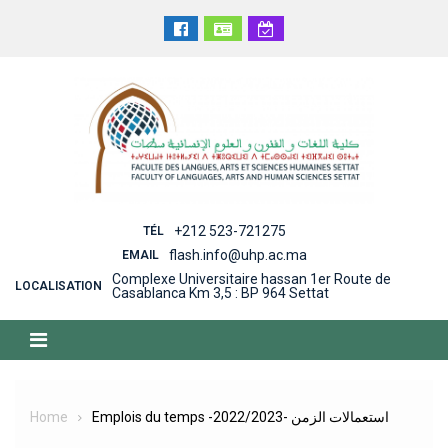
Skip
to
content
+212 523-721275
TÉL
flash.info@uhp.ac.ma
EMAIL
Complexe Universitaire hassan 1er Route de
LOCALISATION
Casablanca Km 3,5 : BP 964 Settat
Home
Emplois du temps -2022/2023- استعمالات الزمن