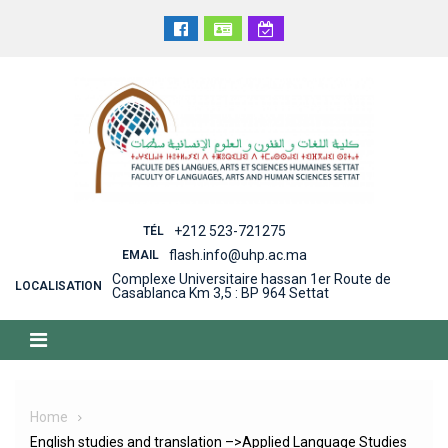
Skip
to
content
+212 523-721275
TÉL
flash.info@uhp.ac.ma
EMAIL
Complexe Universitaire hassan 1er Route de
LOCALISATION
Casablanca Km 3,5 : BP 964 Settat
Home
English studies and translation –>Applied Language Studies